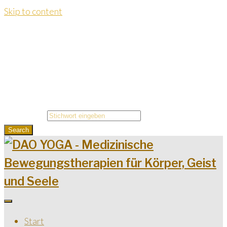
Skip to content
Dao Yoga Institut Dr. Kersting
dr.kersting@daoyoga-info.de
Telefon:
06093 / 9967727
Search for:
Search
Start