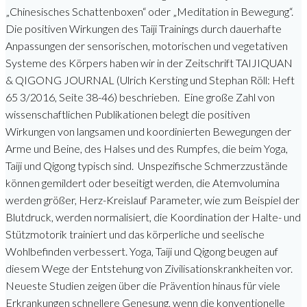
„Chinesisches Schattenboxen“ oder „Meditation in Bewegung“.
Die positiven Wirkungen des Taiji Trainings durch dauerhafte
Anpassungen der sensorischen, motorischen und vegetativen
Systeme des Körpers haben wir in der Zeitschrift TAIJIQUAN
& QIGONG JOURNAL (Ulrich Kersting und Stephan Röll: Heft
65 3/2016, Seite 38-46) beschrieben. Eine große Zahl von
wissenschaftlichen Publikationen belegt die positiven
Wirkungen von langsamen und koordinierten Bewegungen der
Arme und Beine, des Halses und des Rumpfes, die beim Yoga,
Taiji und Qigong typisch sind. Unspezifische Schmerzzustände
können gemildert oder beseitigt werden, die Atemvolumina
werden größer, Herz-Kreislauf Parameter, wie zum Beispiel der
Blutdruck, werden normalisiert, die Koordination der Halte- und
Stützmotorik trainiert und das körperliche und seelische
Wohlbefinden verbessert. Yoga, Taiji und Qigong beugen auf
diesem Wege der Entstehung von Zivilisationskrankheiten vor.
Neueste Studien zeigen über die Prävention hinaus für viele
Erkrankungen schnellere Genesung, wenn die konventionelle