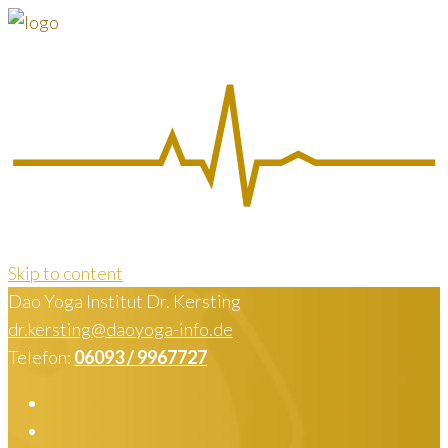
Skip to content
Dao Yoga Institut Dr. Kersting
dr.kersting@daoyoga-info.de
Telefon:
06093 / 9967727