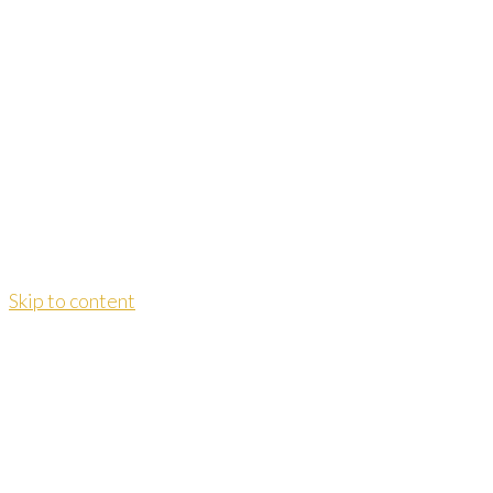
Skip to content
Dao Yoga Institut Dr. Kersting
dr.kersting@daoyoga-info.de
Telefon:
06093 / 9967727