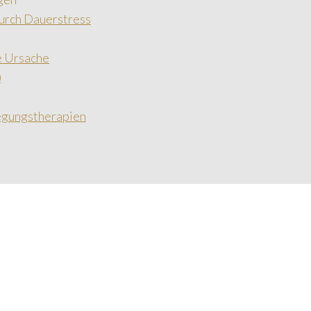
urch Dauerstress
e Ursache
)
egungstherapien