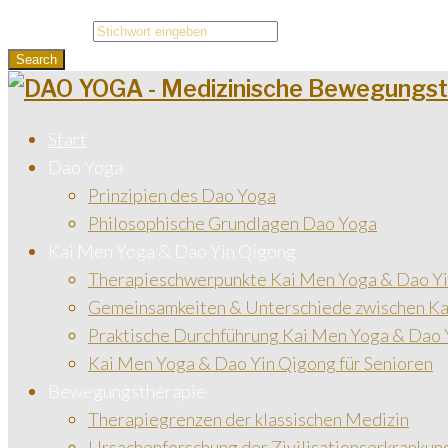
Search for:
Search
Start
Dao Yoga
Prinzipien des Dao Yoga
Philosophische Grundlagen Dao Yoga
Kai Men Yoga & Dao Yin Qigong
Therapieschwerpunkte Kai Men Yoga & Dao Y
Gemeinsamkeiten & Unterschiede zwischen Ka
Praktische Durchführung Kai Men Yoga & Dao 
Kai Men Yoga & Dao Yin Qigong für Senioren
Bewegungstherapie
Therapiegrenzen der klassischen Medizin
Ursachenforschung der Zivilisationserkrankun