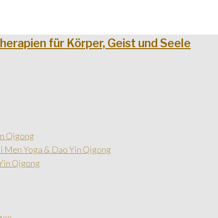
in Qigong
i Men Yoga & Dao Yin Qigong
Yin Qigong
gen