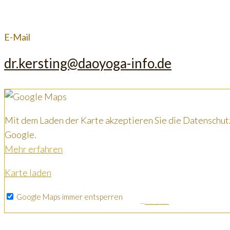
E-Mail
dr.kersting@daoyoga-info.de
Mit dem Laden der Karte akzeptieren Sie die Datenschut
Google.
Mehr erfahren
Karte laden
Google Maps immer entsperren
Powered by
Googlemapsgenerator.com/pt/
&
MRKortingsCode NL